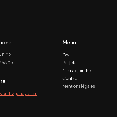
phone
Menu
 11 02
Ow
2 58 05
Projets
Nous rejoindre
Contact
ire
Mentions légales
world-agency.com