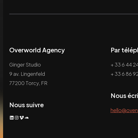
Overworld Agency
Par télé
Ginger Studio
+ 33 6 44 24
9 av. Lingenfeld
+ 33 6 86 9
77200 Torcy, FR
Nous écr
Nous suivre
hello@over
LinkedIn
Instagram
Vimeo
SoundCloud